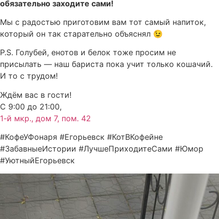
обязательно заходите сами!
Мы с радостью приготовим вам тот самый напиток,
который он так старательно объяснял 😉
P.S. Голубей, енотов и белок тоже просим не
присылать — наш бариста пока учит только кошачий.
И то с трудом!
Ждём вас в гости!
С 9:00 до 21:00,
1-й мкр., дом 7, пом. 42
#КофеУФонаря #Егорьевск #КотВКофейне
#ЗабавныеИстории #ЛучшеПриходитеСами #Юмор
#УютныйЕгорьевск